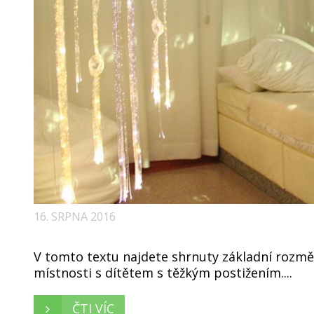
16. SRPNA 2016
V tomto textu najdete shrnuty základní rozměr
místnosti s dítětem s těžkým postižením....
ČTI VÍC