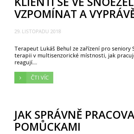
KLIENTI SE VE SNOEZE
VZPOMÍNAT A VYPRÁVĚ
29. LISTOPADU 2018
Terapeut Lukáš Behul ze zařízení pro seniory S
terapii v multisenzorické místnosti, jak pracu
reagují....
ČTI VÍC
JAK SPRÁVNĚ PRACOVA
POMŮCKAMI