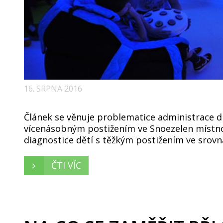
16. SRPNA 2016
Článek se věnuje problematice administrace d
vícenásobným postižením ve Snoezelen místnos
diagnostice dětí s těžkým postižením ve srovná
ČTI VÍC