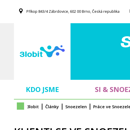
S
Příkop 843/4 Zábrdovice, 602 00 Brno, Česká republika
k
i
p
t
o
m
a
i
n
c
o
KDO JSME
SI & SNOE
n
t
e
3lobit
Články
Snoezelen
Práce ve Snoezel
n
t