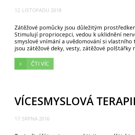
12. LISTOPADU 2018
Zátěžové pomůcky jsou důležitým prostředkem
Stimulují propriocepci, vedou k uklidnění ner
smyslové vnímání a uvědomování si vlastního
jsou zátěžové deky, vesty, zátěžové polštářky 
ČTI VÍC
VÍCESMYSLOVÁ TERAPIE
17. SRPNA 2016