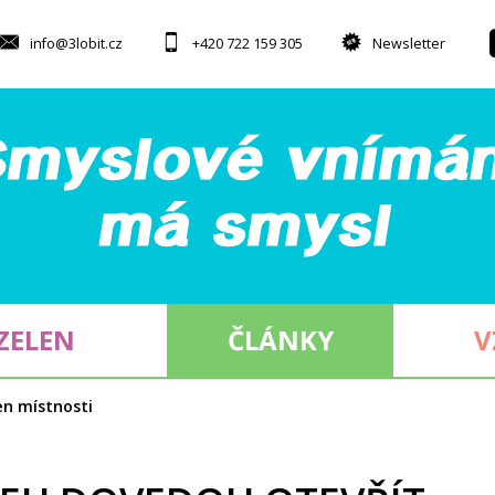
info@3lobit.cz
+420 722 159 305
Newsletter
ZELEN
ČLÁNKY
V
en místnosti