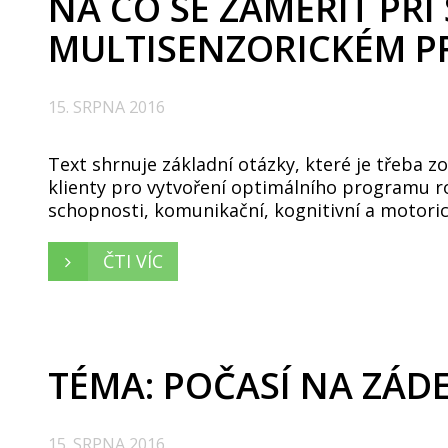
NA CO SE ZAMĚŘIT PŘI
MULTISENZORICKÉM P
15. SRPNA 2016
Text shrnuje základní otázky, které je třeba z
klienty pro vytvoření optimálního programu r
schopnosti, komunikační, kognitivní a motorick
ČTI VÍC
TÉMA: POČASÍ NA ZÁD
15. SRPNA 2016