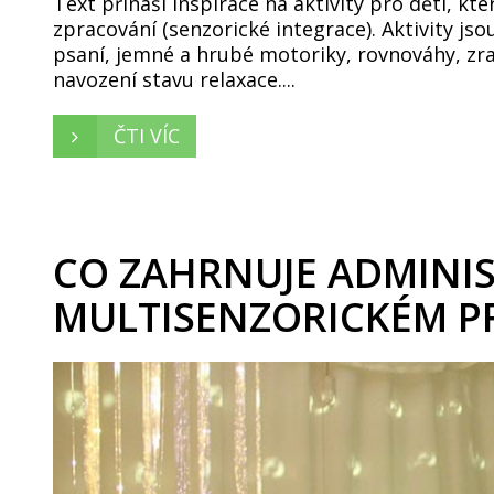
Text přináší inspirace na aktivity pro děti, k
zpracování (senzorické integrace). Aktivity jso
psaní, jemné a hrubé motoriky, rovnováhy, zr
navození stavu relaxace....
ČTI VÍC
CO ZAHRNUJE ADMINIS
MULTISENZORICKÉM P