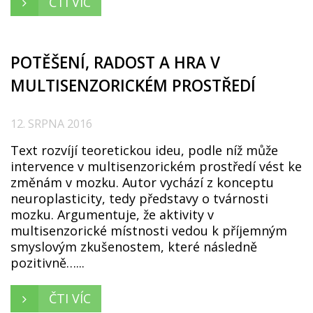
ČTI VÍC
POTĚŠENÍ, RADOST A HRA V
MULTISENZORICKÉM PROSTŘEDÍ
12. SRPNA 2016
Text rozvíjí teoretickou ideu, podle níž může
intervence v multisenzorickém prostředí vést ke
změnám v mozku. Autor vychází z konceptu
neuroplasticity, tedy představy o tvárnosti
mozku. Argumentuje, že aktivity v
multisenzorické místnosti vedou k příjemným
smyslovým zkušenostem, které následně
pozitivně…...
ČTI VÍC