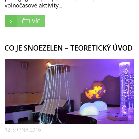
volnočasové aktivity....
ČTI VÍC
CO JE SNOEZELEN – TEORETICKÝ ÚVOD
12. SRPNA 2016