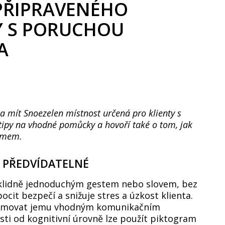
PŘIPRAVENÉHO
Y S PORUCHOU
A
a mít Snoezelen místnost určená pro klienty s
py na vhodné pomůcky a hovoří také o tom, jak
ismem.
A PŘEDVÍDATELNÉ
t klidně jednoduchým gestem nebo slovem, bez
cit bezpečí a snižuje stres a úzkost klienta.
nformovat jemu vhodným komunikačním
sti od kognitivní úrovně lze použít piktogram