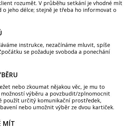
ient rozumět. V průběhu setkání je vhodné mít
d o jeho délce; stejně je třeba ho informovat o
Ů
áváme instrukce, nezačínáme mluvit, spíše
Zpočátku se požaduje svoboda a ponechání
ÝBĚRU
t ležet nebo zkoumat nějakou věc, je mu to
k možností výběru a povzbudit/zplnomocnit
né použít určitý komunikační prostředek,
ybavení nebo umožnit výběr ze dvou kartiček.
 MÍT