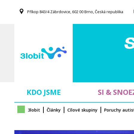
S
Příkop 843/4 Zábrdovice, 602 00 Brno, Česká republika
k
i
p
t
o
m
a
i
n
c
o
KDO JSME
SI & SNOE
n
t
e
3lobit
Články
Cílové skupiny
Poruchy autis
n
t