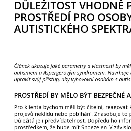
DŮLEŽITOST VHODNĚ 
PROSTŘEDÍ PRO OSOB
AUTISTICKÉHO SPEKTR
Článek ukazuje jaké parametry a vlastnosti by měl
autismem a Aspergerovým syndromem. Navrhuje ti
upravit svůj přístup, aby vyhovoval osobám s aut
PROSTŘEDÍ BY MĚLO BÝT BEZPEČNÉ 
Pro klienta bychom měli být čitelní, reagova
projevů neklidu nebo pobíhání. Znásobuje to po
Důležitá je i předvídatelnost. Dopředu ho i
prostředkem, že bude mít Snoezelen. V závislo