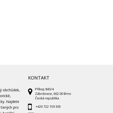
KONTAKT
Příkop 843/4
vý obchůdek,
Zábrdovice, 602 00 Brno
orické,
Česká republika
cky. Najdete
+420 722 159 305
rčených pro