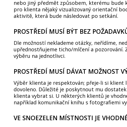
nebo jiný předmět způsobem, kterému bude kl
pro klienta nějaký vizualizovaný orientační bo
aktivitě, která bude následovat po setkání.
PROSTŘEDÍ MUSÍ BÝT BEZ POŽADAVK
Dle možností neklademe otázky, neřídíme, ned
upřednostňujeme ticho/mlčení a pozorování. 
výběru na jednotlivci.
PROSTŘEDÍ MUSÍ DÁVAT MOŽNOST V
Výběr klienta je respektován; přeje-li si klien
dovoleno. Důležité je poskytnout mu dostate
klienta vybrat si. U některých klientů je vhod
například komunikační knihu s fotografiemi v
VE SNOEZELEN MÍSTNOSTI JE VHODNÉ