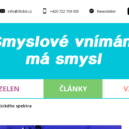
info@3lobit.cz
+420 722 159 305
Newsletter
ZELEN
ČLÁNKY
V
tického spektra